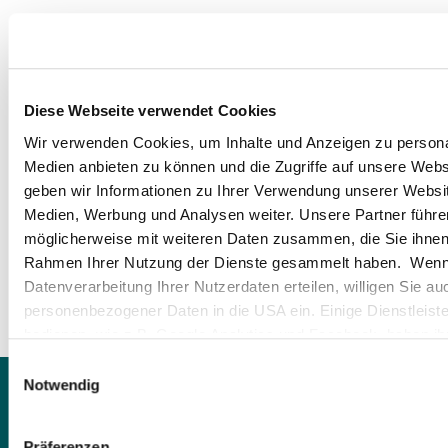
Fortbildung zur Geprüften Schutz und
Auf Anfrage
A
Sicherheitskraft Modul 4
Diese Webseite verwendet Cookies
Fortbildung zur Geprüften Schutz und
Auf Anfrage
A
Wir verwenden Cookies, um Inhalte und Anzeigen zu personal
Sicherheitskraft Modul 5
Medien anbieten zu können und die Zugriffe auf unsere Web
geben wir Informationen zu Ihrer Verwendung unserer Websit
Medien, Werbung und Analysen weiter. Unsere Partner führe
Lehrgang NSL-Fachkraft mit VDS-Prüfung
Auf Anfrage
A
möglicherweise mit weiteren Daten zusammen, die Sie ihnen b
Rahmen Ihrer Nutzung der Dienste gesammelt haben. Wenn S
Erste-Hilfe
Auf Anfrage
A
Datenverarbeitung Ihrer Nutzerdaten erteilen, willigen Sie au
personenbezogener Daten in die USA ein. Einige Dienstleiste
bedienen, wie z.B. Google Analytics und Facebook, haben ihr
in unserer Datenschutzerklärung). Trotzdem steht die Zusam
Einwilligungsauswahl
den USA durch deren Zertifizierung und Listung über den D
Notwendig
(sog. Privacy Shield 2.0 -
https://www.dataprivacyframewo
Einklang mit dem europäischen Datenschutz.
Präferenzen