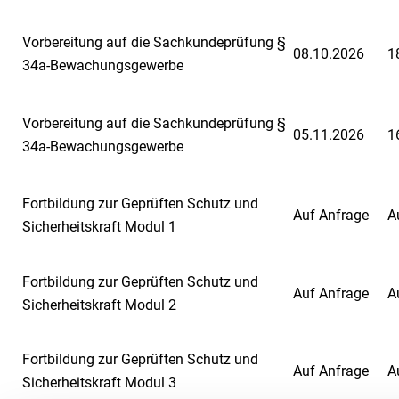
Sicherheitskraft Asylbewerberheime
Vorbereitung auf die Sachkundeprüfung §
08.10.2026
1
Train the Trainer
34a-Bewachungsgewerbe
Sensibilisierung und Verhalten in Situationen mit
erhöhtem Gewaltpotential
Vorbereitung auf die Sachkundeprüfung §
Verhalten in Situationen mit Gewaltpotential und
05.11.2026
1
34a-Bewachungsgewerbe
bei Amoklagen
Fortbildung zur Geprüften Schutz und
Auf Anfrage
A
Sicherheitskraft Modul 1
Fortbildung zur Geprüften Schutz und
Auf Anfrage
A
Sicherheitskraft Modul 2
Fortbildung zur Geprüften Schutz und
Auf Anfrage
A
Sicherheitskraft Modul 3