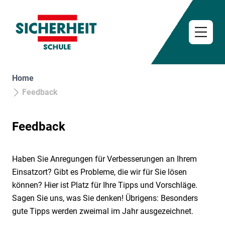
Open 
Besuchen Sie uns auf Facebook
Visit us at Linkedin
Visit us at Xing
Besuchen Sie uns auf Instagram
Home
Feedback
News
Standorte
Feedback
Unsere Partner
Messe
Haben Sie Anregungen für Verbesserungen an Ihrem
Einsatzort? Gibt es Probleme, die wir für Sie lösen
Startseite
können? Hier ist Platz für Ihre Tipps und Vorschläge.
Kurse
Sagen Sie uns, was Sie denken! Übrigens: Besonders
Neueinsteiger & Umsteiger
Kursplan
gute Tipps werden zweimal im Jahr ausgezeichnet.
Fortbildungen
Kurse Kiel
Vorbereitung auf die Sachkundeprüfung § 34a
Online-Akademie