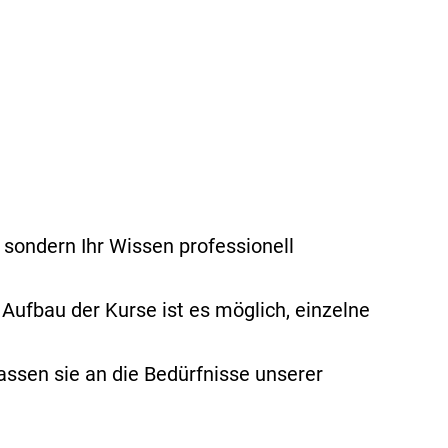
trolle
 sondern Ihr Wissen professionell
alten in
Aufbau der Kurse ist es möglich, einzelne
m
assen sie an die Bedürfnisse unserer
mit
 Amoklagen