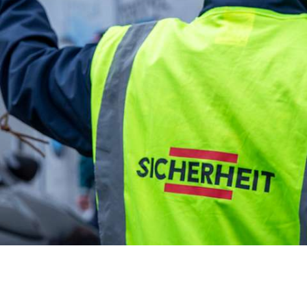
tergrund) klicken.
d Cookie-Richtlinie
|
Impressum
 Schutz- und
Aufzugsbefreiung
ookies werden durch uns eingesetzt:
itskraft (IHK)
Ausbildung zum
für Schutz und Sicherheit
Brandschutzbeauftragte
Betrieblicher Ersthelfer
unden
Betrieblicher Brandschut
Interventionskraft VdS
NSL-Fachkraft
Waffensachkunde mit Pr
nach § 7 Waffengesetz
Grundsätze der Kontrolltä
Interkulturelle Sensibilisi