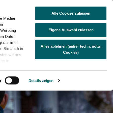
Besuchen Sie uns auf Facebook
Visit us at Linkedin
Visit us at Xing
Besuchen Sie
Alle Cookies zulassen
le Medien
ir
Eigene Auswahl zulassen
, Werbung
demie
Über uns
Kurse buchen
ren Daten
e gesammelt
Alles ablehnen (außer techn. notw.
en Sie auch in
Cookies)
sten wir uns
ten in
us den USA
tschutz
Online-Akademie
Kurse Hamburg
Qualität & Zertifikate
. Privacy
m
g
Details zeigen
en auf der