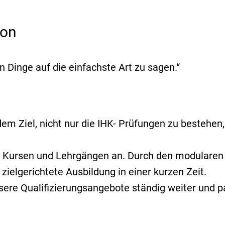
Sicherheitsmitarbeiter
Konfliktbewältigung und
ion
Deeskalation
Museumsaufsicht
en Dinge auf die einfachste Art zu sagen.“
Personen- und Gepäckkon
Sicherheitskraft
Asylbewerberheime
em Ziel, nicht nur die IHK- Prüfungen zu bestehen,
Train the Trainer
Sensibilisierung und Verh
on Kursen und Lehrgängen an. Durch den modularen 
Situationen mit erhöhte
zielgerichtete Ausbildung in einer kurzen Zeit.
Gewaltpotential
sere Qualifizierungsangebote ständig weiter und p
Verhalten in Situationen 
Gewaltpotential und bei