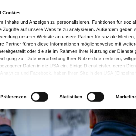
t Cookies
 Inhalte und Anzeigen zu personalisieren, Funktionen für sozia
e Zugriffe auf unsere Website zu analysieren. Außerdem geben w
rwendung unserer Website an unsere Partner für soziale Medien
artseite
Kurse
Kursplan
Online-Aka
re Partner führen diese Informationen möglicherweise mit weite
ereitgestellt oder die sie im Rahmen Ihrer Nutzung der Dienst
lligung zur Datenverarbeitung Ihrer Nutzerdaten erteilen, willig
ezogener Daten in die USA ein. Einige Dienstleister, deren Dien
Analytics und Facebook, haben ihren Sitz in den USA (Einzelhei
ung). Trotzdem steht die Zusammenarbeit mit Dienstleistern a
ungen
lin
Zusatzqualifikationen
Kurse Dresden
Nachhaltigkeit / Umwel
g und Listung über den Data Privacy Framework – kurz: DPF (sog
dataprivacyframework.gov/s/
) gegenwärtig im Einklang mit de
Präferenzen
Statistiken
Marketin
z.
wahl/Widerruf der Einwilligung
ng jederzeit widerrufen, indem Sie auf das "
CO
"-Symbol links unt