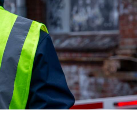
Fortbildung GSSK-Online
Vorbereitung auf die
n
Sachkundeprüfung gem. §34a
GewO - online Kurs
Seminare Werkschutzfachkraft
zhelfer
WSK 1 bis 3
Interkulturelle Kompetenz –
Basismodul
üfung
Führungskräfteschulung
Hafensicherheit ISPS-Code
tigkeit
Kundenorientierte Kommunikation
erung für