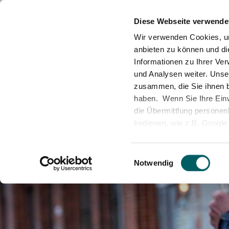
News
Standorte
Unsere Partner
Messe
Diese Webseite verwende
Wir verwenden Cookies, um
anbieten zu können und di
Informationen zu Ihrer Ve
St
und Analysen weiter. Unse
zusammen, die Sie ihnen b
haben. Wenn Sie Ihre Einwi
die Übermittlung personenb
bedienen, wie z.B. Google 
unserer Datenschutzerklär
Neueinsteiger & Umsteiger
Kurse Kiel
Die Schule
Fortbild
Kurse Ber
Team
durch deren Zertifizierun
Einwilligungsauswahl
Shield 2.0 -
https://www.
Notwendig
europäischen Datenschut
Änderung der Cookie-Aus
Sie können Ihre Einwilligu